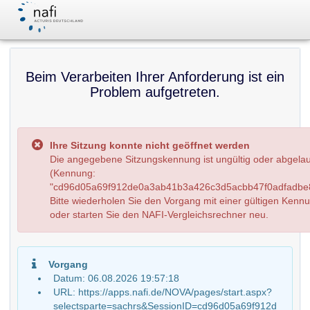
Beim Verarbeiten Ihrer Anforderung ist ein
Problem aufgetreten.
Ihre Sitzung konnte nicht geöffnet werden
Die angegebene Sitzungskennung ist ungültig oder abgela
(Kennung:
"cd96d05a69f912de0a3ab41b3a426c3d5acbb47f0adfadbe8
Bitte wiederholen Sie den Vorgang mit einer gültigen Kenn
oder starten Sie den NAFI-Vergleichsrechner neu.
Vorgang
Datum: 06.08.2026 19:57:18
URL: https://apps.nafi.de/NOVA/pages/start.aspx?
selectsparte=sachrs&SessionID=cd96d05a69f912d