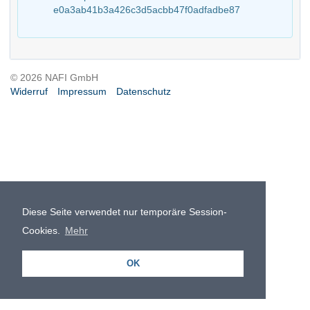
e0a3ab41b3a426c3d5acbb47f0adfadbe87
© 2026 NAFI GmbH
Widerruf
Impressum
Datenschutz
Diese Seite verwendet nur temporäre Session-
Cookies.
Mehr
OK