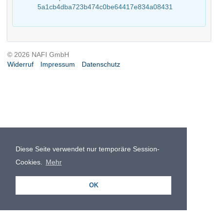
5a1cb4dba723b474c0be64417e834a08431
© 2026 NAFI GmbH
Widerruf
Impressum
Datenschutz
Diese Seite verwendet nur temporäre Session-
Cookies.
Mehr
OK