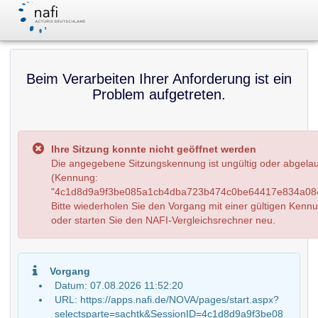
Beim Verarbeiten Ihrer Anforderung ist ein
Problem aufgetreten.
Ihre Sitzung konnte nicht geöffnet werden
Die angegebene Sitzungskennung ist ungültig oder abgela
(Kennung:
"4c1d8d9a9f3be085a1cb4dba723b474c0be64417e834a084
Bitte wiederholen Sie den Vorgang mit einer gültigen Kenn
oder starten Sie den NAFI-Vergleichsrechner neu.
Vorgang
Datum: 07.08.2026 11:52:20
URL: https://apps.nafi.de/NOVA/pages/start.aspx?
selectsparte=sachtk&SessionID=4c1d8d9a9f3be08