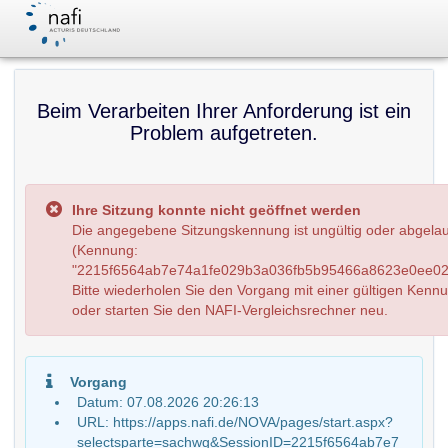
Beim Verarbeiten Ihrer Anforderung ist ein
Problem aufgetreten.
Ihre Sitzung konnte nicht geöffnet werden
Die angegebene Sitzungskennung ist ungültig oder abgela
(Kennung:
"2215f6564ab7e74a1fe029b3a036fb5b95466a8623e0ee02c
Bitte wiederholen Sie den Vorgang mit einer gültigen Kenn
oder starten Sie den NAFI-Vergleichsrechner neu.
Vorgang
Datum: 07.08.2026 20:26:13
URL: https://apps.nafi.de/NOVA/pages/start.aspx?
selectsparte=sachwg&SessionID=2215f6564ab7e7