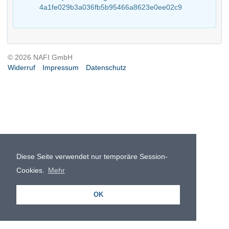
4a1fe029b3a036fb5b95466a8623e0ee02c9
© 2026 NAFI GmbH
Widerruf
Impressum
Datenschutz
Diese Seite verwendet nur temporäre Session-
Cookies.
Mehr
OK