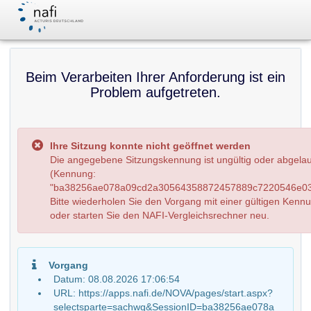
Beim Verarbeiten Ihrer Anforderung ist ein
Problem aufgetreten.
Ihre Sitzung konnte nicht geöffnet werden
Die angegebene Sitzungskennung ist ungültig oder abgela
(Kennung:
"ba38256ae078a09cd2a30564358872457889c7220546e03
Bitte wiederholen Sie den Vorgang mit einer gültigen Kenn
oder starten Sie den NAFI-Vergleichsrechner neu.
Vorgang
Datum: 08.08.2026 17:06:54
URL: https://apps.nafi.de/NOVA/pages/start.aspx?
selectsparte=sachwg&SessionID=ba38256ae078a