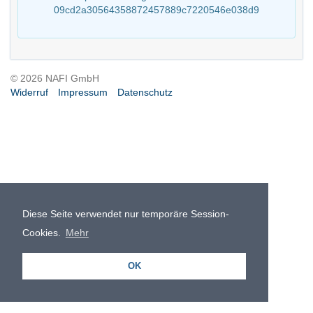
09cd2a30564358872457889c7220546e038d9
© 2026 NAFI GmbH
Widerruf
Impressum
Datenschutz
Diese Seite verwendet nur temporäre Session-
Cookies.
Mehr
OK