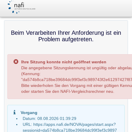
Beim Verarbeiten Ihrer Anforderung ist ein
Problem aufgetreten.
Ihre Sitzung konnte nicht geöffnet werden
Die angegebene Sitzungskennung ist ungültig oder abgela
(Kennung:
"da574b8ca718be39684dc99f3ef3c989743f2e61297427f87
Bitte wiederholen Sie den Vorgang mit einer gültigen Kenn
oder starten Sie den NAFI-Vergleichsrechner neu.
Vorgang
Datum: 08.08.2026 01:39:29
URL: https://apps.nafi.de/NOVA/pages/start.aspx?
sessionid=da574b8ca718be39684dc99f3ef3c9897