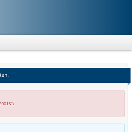
ten.
20016").