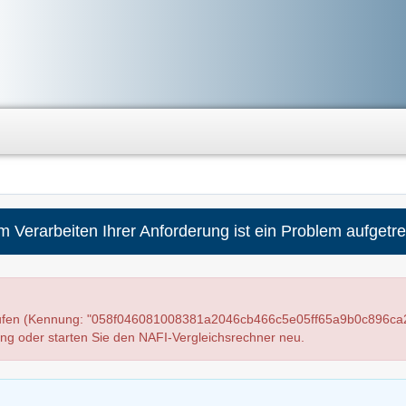
m Verarbeiten Ihrer Anforderung ist ein Problem aufgetre
laufen (Kennung: "058f046081008381a2046cb466c5e05ff65a9b0c896ca
ung oder starten Sie den NAFI-Vergleichsrechner neu.