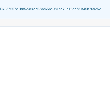
sionID=287657e1b8523c4dc62dc65be081bd79d16db781f45b769252