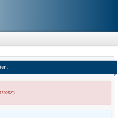
ten.
769252").