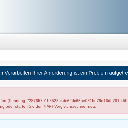
m Verarbeiten Ihrer Anforderung ist ein Problem aufgetre
elaufen (Kennung: "287657e1b8523c4dc62dc65be081bd79d16db781f45b
ung oder starten Sie den NAFI-Vergleichsrechner neu.