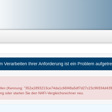
m Verarbeiten Ihrer Anforderung ist ein Problem aufgetre
laufen (Kennung: "352a1893213ce74da1c66f48a5df7d27c23c96934d439
ung oder starten Sie den NAFI-Vergleichsrechner neu.