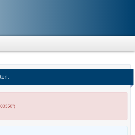
ten.
03350").