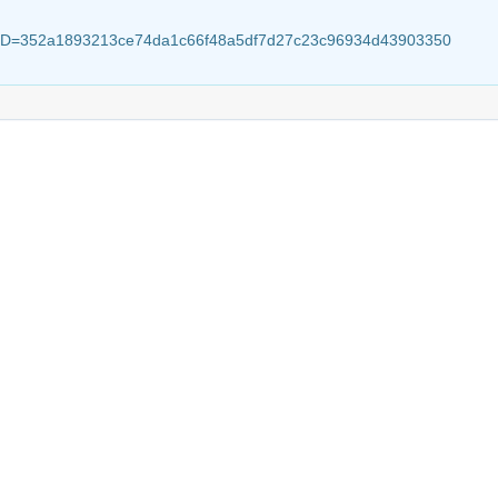
ionID=352a1893213ce74da1c66f48a5df7d27c23c96934d43903350