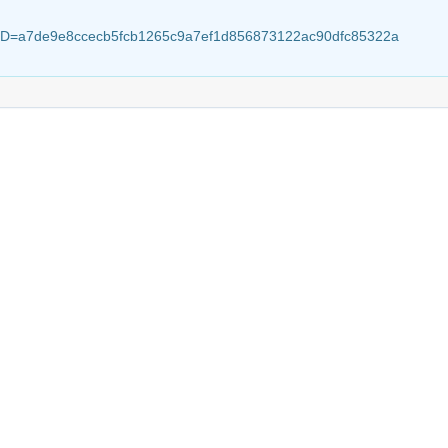
ionID=a7de9e8ccecb5fcb1265c9a7ef1d856873122ac90dfc85322a