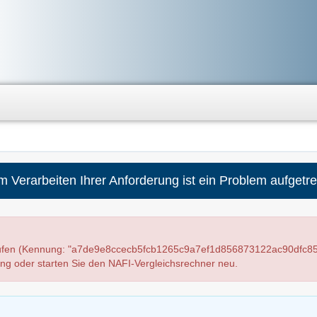
m Verarbeiten Ihrer Anforderung ist ein Problem aufgetre
laufen (Kennung: "a7de9e8ccecb5fcb1265c9a7ef1d856873122ac90dfc85
ung oder starten Sie den NAFI-Vergleichsrechner neu.