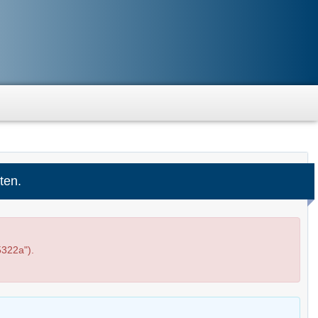
ten.
322a").