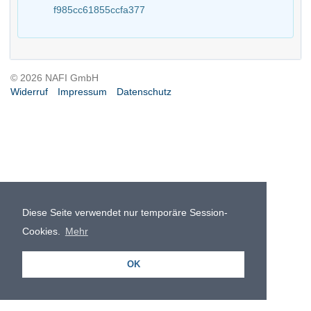
f985cc61855ccfa377
© 2026 NAFI GmbH
Widerruf
Impressum
Datenschutz
Diese Seite verwendet nur temporäre Session-
Cookies.
Mehr
OK