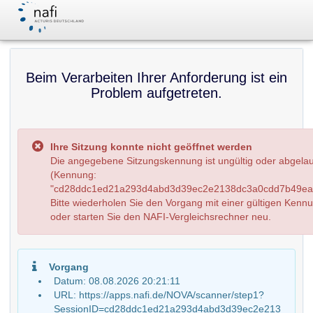
Beim Verarbeiten Ihrer Anforderung ist ein
Problem aufgetreten.
Ihre Sitzung konnte nicht geöffnet werden
Die angegebene Sitzungskennung ist ungültig oder abgela
(Kennung:
"cd28ddc1ed21a293d4abd3d39ec2e2138dc3a0cdd7b49ea2
Bitte wiederholen Sie den Vorgang mit einer gültigen Kenn
oder starten Sie den NAFI-Vergleichsrechner neu.
Vorgang
Datum: 08.08.2026 20:21:11
URL: https://apps.nafi.de/NOVA/scanner/step1?
SessionID=cd28ddc1ed21a293d4abd3d39ec2e213