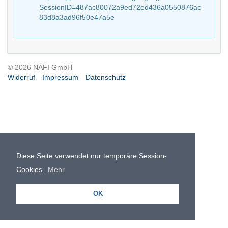
SessionID=487ac80072a9ed72ed436a0550876ac
83d8a3ad96f50e47a5e
© 2026 NAFI GmbH
Widerruf
Impressum
Datenschutz
Diese Seite verwendet nur temporäre Session-
Cookies.
Mehr
OK