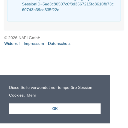
SessionID=5ed3c80507c6f8d3567215fd8610fb73c
607d3b39cd335f22c
© 2026 NAFI GmbH
Widerruf
Impressum
Datenschutz
Diese Seite verwendet nur temporäre Session-
Cookies.
Mehr
OK