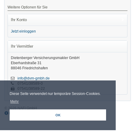
Weitere Optionen für Sie
Ihr Konto
Jetzt einloggen
Ihr Vermittler
Dietenberger Versicherungsmakler GmbH
Eberhardstraße 31
88046 Friedrichshafen
info@dvm-gmbh.de
07541/38589-0
07541/38589-22
Diese Seite verwendet nur temporäre Session-Cookies.
Mehr
© 2026 NAFI GmbH
Barrierefreiheit
Widerruf
Impressum
Datenschutz
OK