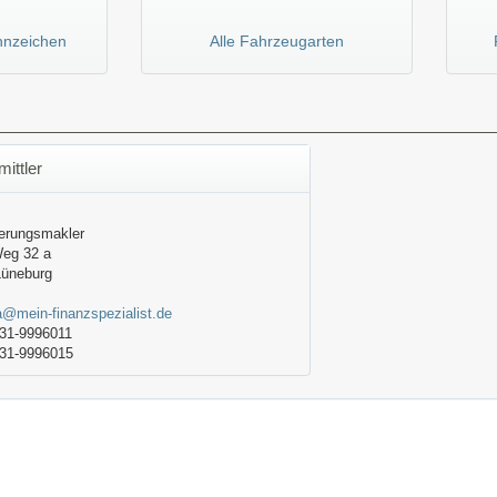
nnzeichen
Alle Fahrzeugarten
mittler
erungsmakler
Weg 32 a
Lüneburg
a@mein-finanzspezialist.de
31-9996011
31-9996015