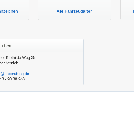
nnzeichen
Alle Fahrzeugarten
mittler
er-Klothilde-Weg 35
Mechernich
l@finberatung.de
43 - 90 38 948